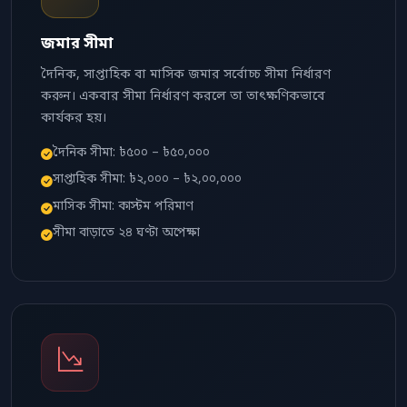
জমার সীমা
দৈনিক, সাপ্তাহিক বা মাসিক জমার সর্বোচ্চ সীমা নির্ধারণ
করুন। একবার সীমা নির্ধারণ করলে তা তাৎক্ষণিকভাবে
কার্যকর হয়।
দৈনিক সীমা: ৳৫০০ – ৳৫০,০০০
সাপ্তাহিক সীমা: ৳২,০০০ – ৳২,০০,০০০
মাসিক সীমা: কাস্টম পরিমাণ
সীমা বাড়াতে ২৪ ঘণ্টা অপেক্ষা