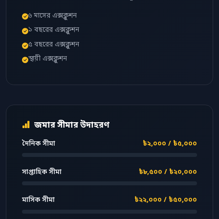
৬ মাসের এক্সক্লুশন
১ বছরের এক্সক্লুশন
৫ বছরের এক্সক্লুশন
স্থায়ী এক্সক্লুশন
জমার সীমার উদাহরণ
দৈনিক সীমা
৳২,০০০ / ৳৫,০০০
সাপ্তাহিক সীমা
৳৮,৫০০ / ৳২০,০০০
মাসিক সীমা
৳২২,০০০ / ৳৫০,০০০