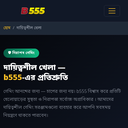
হোম
দায়িত্বশীল খেলা
🛡️ নিরাপদ গেমিং
দায়িত্বশীল খেলা —
b555
-এর প্রতিশ্রুতি
গেমিং আনন্দের জন্য — চাপের জন্য নয়। b555 বিশ্বাস করে প্রতিটি
খেলোয়াড়ের সুস্থতা ও নিরাপত্তা সর্বোচ্চ অগ্রাধিকার । আমাদের
দায়িত্বশীল গেমিং সরঞ্জামগুলো ব্যবহার করে আপনি সবসময়
নিয়ন্ত্রণে থাকতে পারবেন।