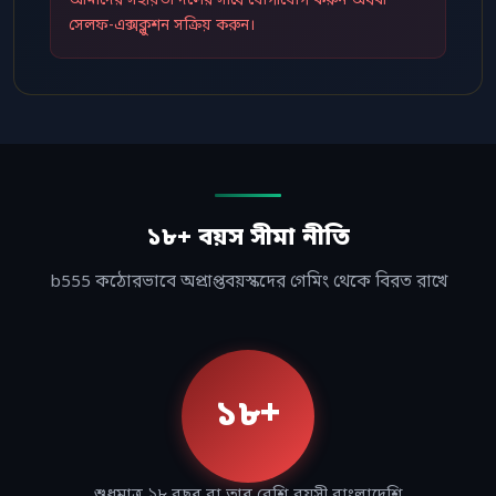
আমাদের সহায়তা দলের সাথে যোগাযোগ করুন অথবা
সেলফ-এক্সক্লুশন সক্রিয় করুন।
১৮+ বয়স সীমা নীতি
b555 কঠোরভাবে অপ্রাপ্তবয়স্কদের গেমিং থেকে বিরত রাখে
১৮+
শুধুমাত্র ১৮ বছর বা তার বেশি বয়সী বাংলাদেশি