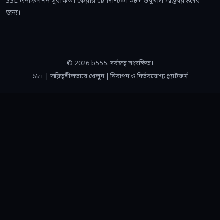
SSL এনক্রিপশন সুরক্ষিত। ফেয়ার প্লে নিশ্চিত। ১৮+ শুধুমাত্র প্রাপ্তবয়স্কদের
জন্য।
© 2026 b555. সর্বস্বত্ব সংরক্ষিত।
১৮+ | দায়িত্বশীলভাবে খেলুন | নিরাপদ ও নির্ভরযোগ্য প্ল্যাটফর্ম